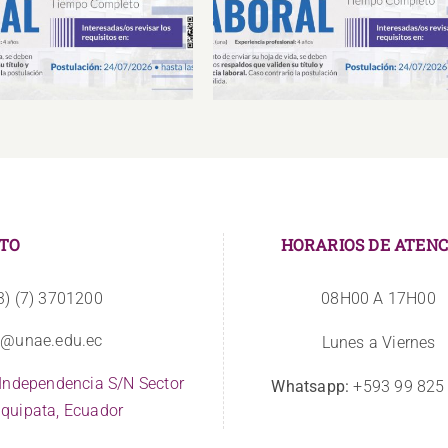
Laboral Especialista de
Oferta Laboral Especialista 
porte Tecnológico
Infraestructura
TO
HORARIOS DE ATENC
3) (7) 3701200
08H00 A 17H00
o@unae.edu.ec
Lunes a Viernes
 Independencia S/N Sector
Whatsapp:
+593 99 825
quipata, Ecuador