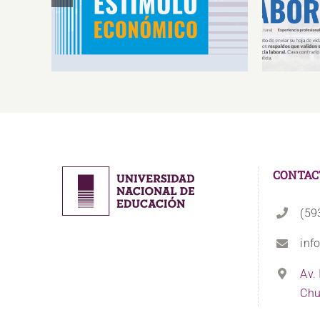
Oferta 
Deportistas de Alto
So
Rendimiento IS2026
CONTAC
(59
inf
Av.
Chu