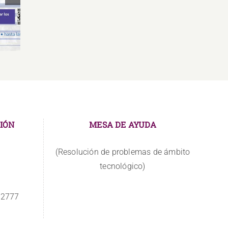
de
Relaciones Públicas y
Gr
Comunicación
IÓN
MESA DE AYUDA
(Resolución de problemas de ámbito
tecnológico)
 2777