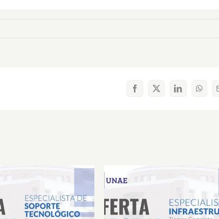
Facebook
X
LinkedIn
What