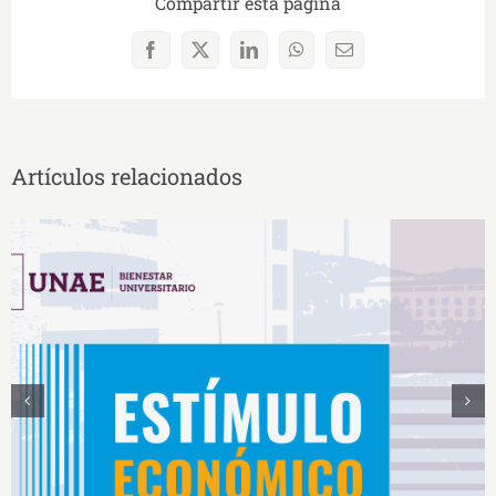
Compartir esta página
Facebook
X
LinkedIn
WhatsApp
Correo
electrónico
Artículos relacionados
Estímulos Económicos para Deportistas de Alto
Rendimiento IS2026