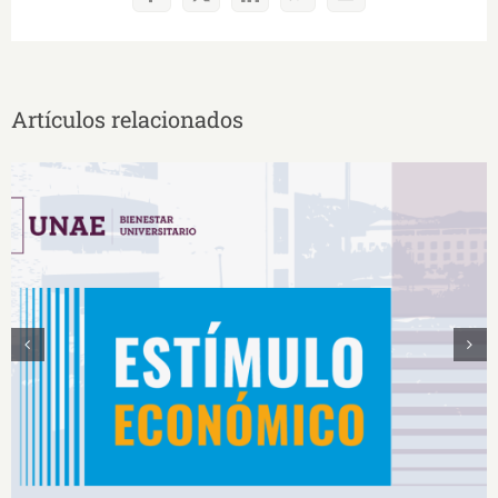
Facebook
X
LinkedIn
WhatsApp
Correo
electrónico
Artículos relacionados
Estímulos Económicos para Deportistas de Alto
Rendimiento IS2026