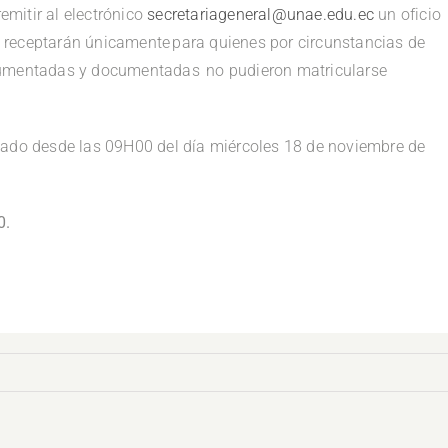
remitir al electrónico
secretariageneral@unae.edu.ec
un oficio
se receptarán únicamente para quienes por circunstancias de
gumentadas y documentadas no pudieron matricularse
tado desde las 09H00 del día miércoles 18 de noviembre de
0.