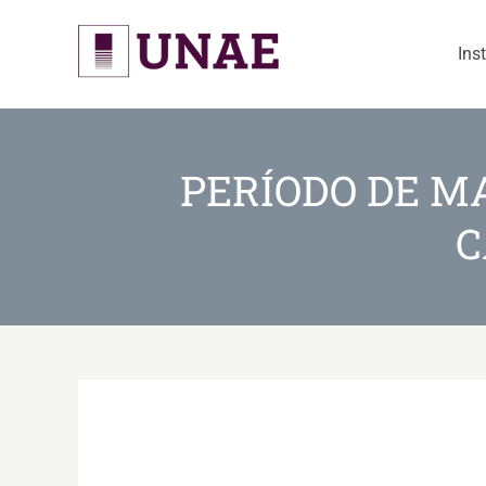
Skip
to
Ins
content
PERÍODO DE M
C