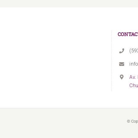
CONTAC
(59
inf
Av.
Chu
© Cop