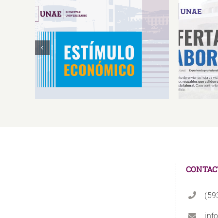
Estímulos Económicos para
Oferta 
Deportistas de Alto
So
Rendimiento IS2026
CONTAC
(59
inf