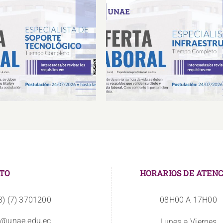
Laboral Especialista de
Oferta Laboral Especialista 
porte Tecnológico
Infraestructura
TO
HORARIOS DE ATENC
3) (7) 3701200
08H00 A 17H00
o@unae.edu.ec
Lunes a Viernes