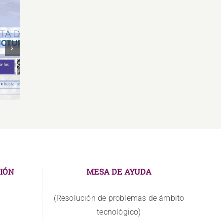
Oferta Laboral Especialista de
Oferta
de
Relaciones Públicas y
Gr
Comunicación
IÓN
MESA DE AYUDA
(Resolución de problemas de ámbito
tecnológico)