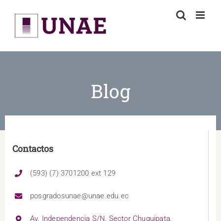
Skip
to
content
Blog
Contactos
(593) (7) 3701200 ext 129
posgradosunae@unae.edu.ec
Av. Independencia S/N, Sector Chuquipata,