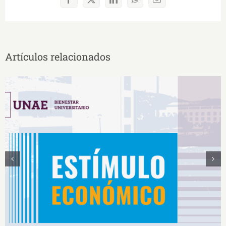
Facebook
X
LinkedIn
WhatsApp
Correo
electrónico
Artículos relacionados
Estímulos Económicos para Deportistas de Alto
Rendimiento IS2026