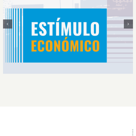
Estímulos Económicos para Deportistas de Alto
Rendimiento IS2026