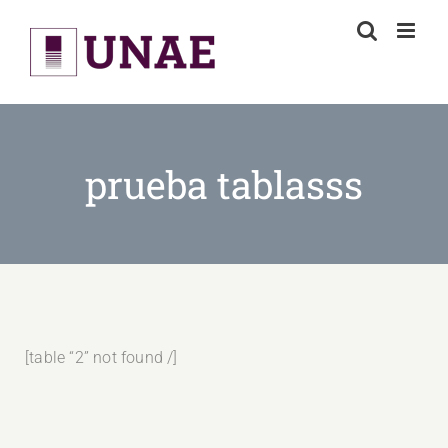
Skip
to
content
prueba tablasss
[table “2” not found /]