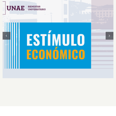
Estímulos Económicos para Deportistas de Alto
Rendimiento IS2026