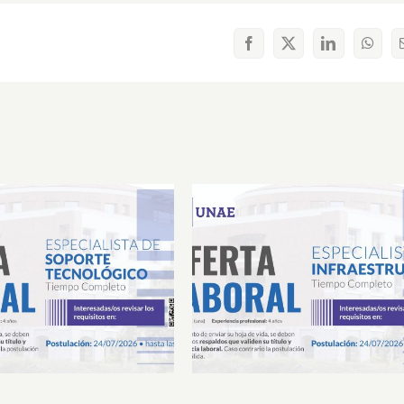
Facebook
X
LinkedIn
What
Laboral Especialista de
Oferta Laboral Especialista 
porte Tecnológico
Infraestructura