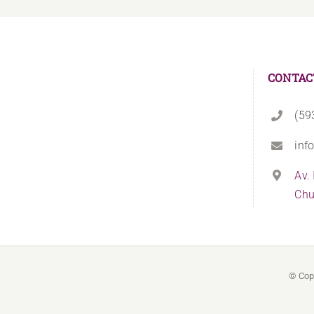
CONTAC
(59
inf
Av.
Chu
© Cop