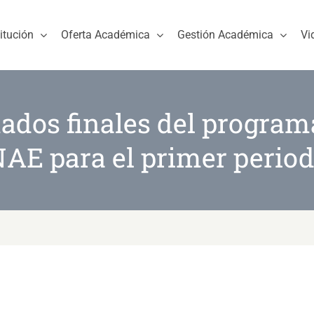
titución
Oferta Académica
Gestión Académica
Vi
tados finales del progr
NAE para el primer perio