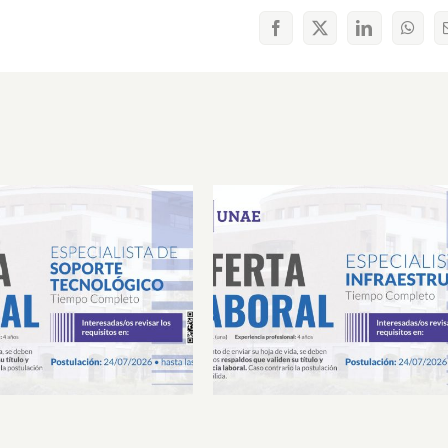
Facebook
X
LinkedIn
What
Laboral Especialista de
Oferta Laboral Especialista 
porte Tecnológico
Infraestructura