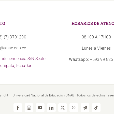
TO
HORARIOS DE ATENC
3) (7) 3701200
08H00 A 17H00
o@unae.edu.ec
Lunes a Viernes
 Independencia S/N Sector
Whatsapp:
+593 99 825
quipata, Ecuador
yright
| Universidad Nacional de Educación
UNAE
| Todos los derechos rese
Facebook
Instagram
YouTube
LinkedIn
X
WhatsApp
Telegram
Tiktok