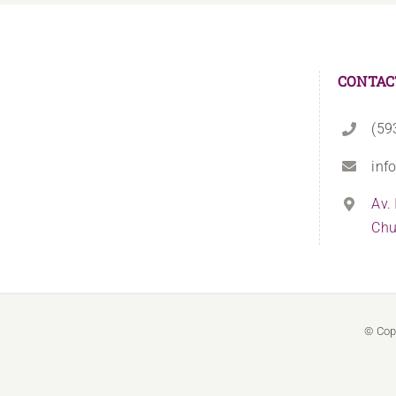
CONTAC
(59
inf
Av.
Chu
© Cop