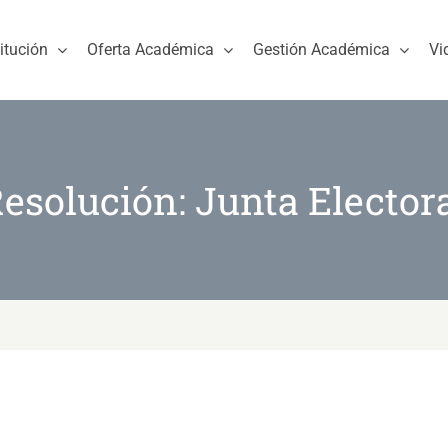
titución
Oferta Académica
Gestión Académica
Vi
esolución: Junta Elector