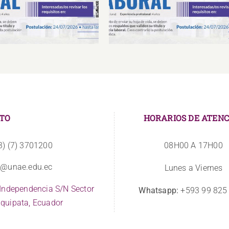
porte Tecnológico
Infraestructura
TO
HORARIOS DE ATENC
3) (7) 3701200
08H00 A 17H00
o@unae.edu.ec
Lunes a Viernes
 Independencia S/N Sector
Whatsapp:
+593 99 825
quipata, Ecuador