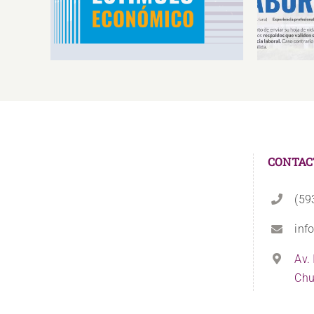
Deportistas de Alto
So
Rendimiento IS2026
CONTAC
(59
inf
Av.
Chu