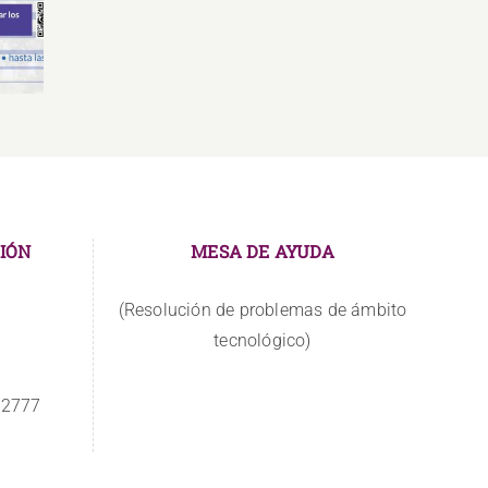
Relaciones Públicas y
Gr
Comunicación
IÓN
MESA DE AYUDA
(Resolución de problemas de ámbito
tecnológico)
 2777