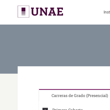
Skip
to
Ins
content
Carreras de Grado (Presencial)
Primera Cohorte