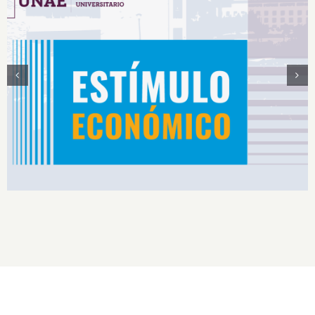
Estímulos Económicos para Deportistas de Alto
Rendimiento IS2026