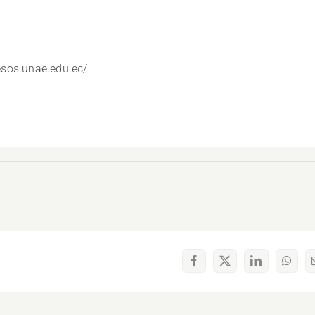
esos.unae.edu.ec/
Facebook
X
LinkedIn
What