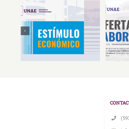
Estímulos Económicos para
Oferta 
Deportistas de Alto
So
Rendimiento IS2026
CONTAC
(59