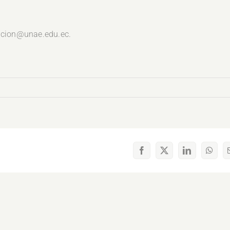
vacion@unae.edu.ec.
Facebook
X
LinkedIn
What