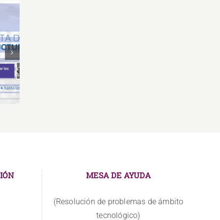
Oferta Laboral Especialista de
Oferta
de
Relaciones Públicas y
Gr
Comunicación
IÓN
MESA DE AYUDA
(Resolución de problemas de ámbito
tecnológico)