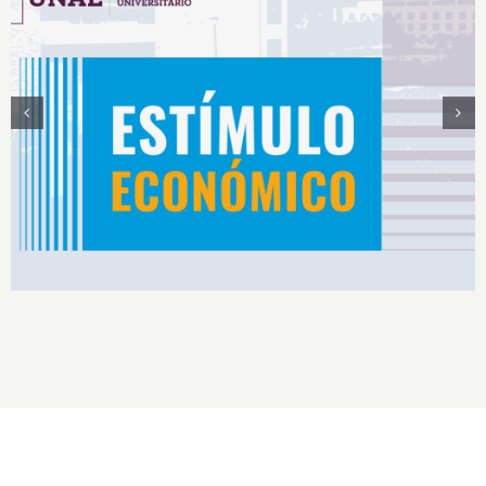
Estímulos Económicos para Deportistas de Alto
Rendimiento IS2026