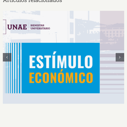
Estímulos Económicos para Deportistas de Alto
Rendimiento IS2026