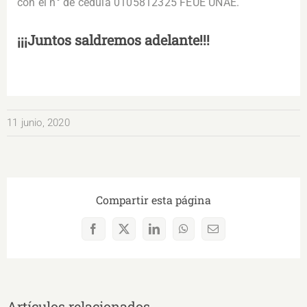
con el n° de cédula 0105812325 FEUE UNAE.
¡¡¡Juntos saldremos adelante!!!
11 junio, 2020
Compartir esta página
Facebook
X
LinkedIn
WhatsApp
Correo
electrónico
Artículos relacionados