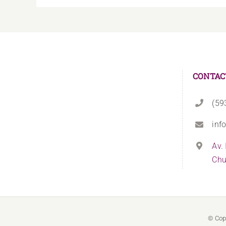
CONTAC
(59
inf
Av.
Chu
© Cop