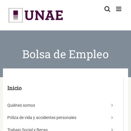
Skip
to
content
Bolsa de Empleo
Inicio
Quiénes somos
Póliza de vida y accidentes personales
Trabajo Social y Becas