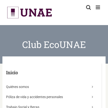
Skip
to
content
Club EcoUNAE
Inicio
Quiénes somos
Póliza de vida y accidentes personales
Trabajo Social y Becas