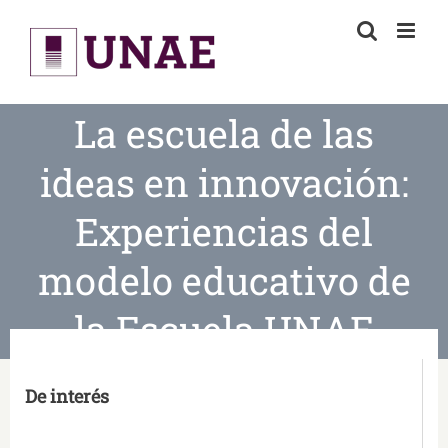
Skip
to
content
La escuela de las
ideas en innovación:
Experiencias del
modelo educativo de
la Escuela UNAE
De interés