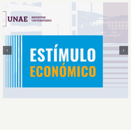
Estímulos Económicos para Deportistas de Alto
Rendimiento IS2026