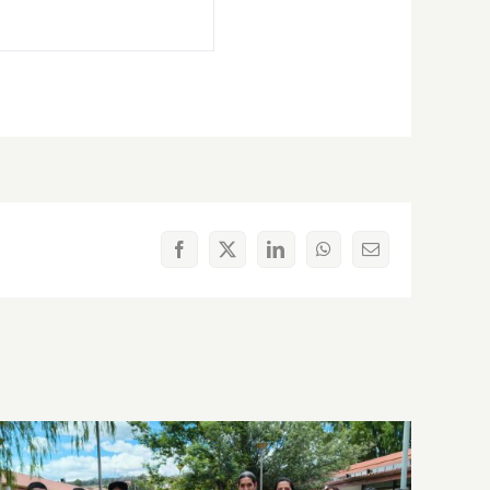
Facebook
X
LinkedIn
WhatsApp
Correo
electrónico