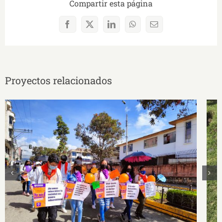
Compartir esta página
Facebook
X
LinkedIn
WhatsApp
Correo
electrónico
Proyectos relacionados
Proyecto AXIOMAS: La educación sexual y
de género. Fase II