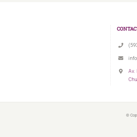
CONTAC
(59
inf
Av.
Chu
© Cop