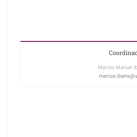
Coordinad
Marcos Manuel I
marcos.ibarra@u