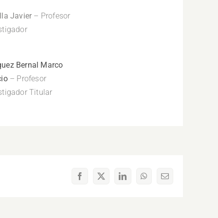
lla Javier
– Profesor
stigador
uez Bernal Marco
cio
– Profesor
stigador Titular
Facebook
X
LinkedIn
WhatsApp
Correo
electrónico