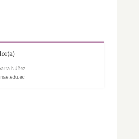
or(a)
barra Núñez
nae.edu.ec