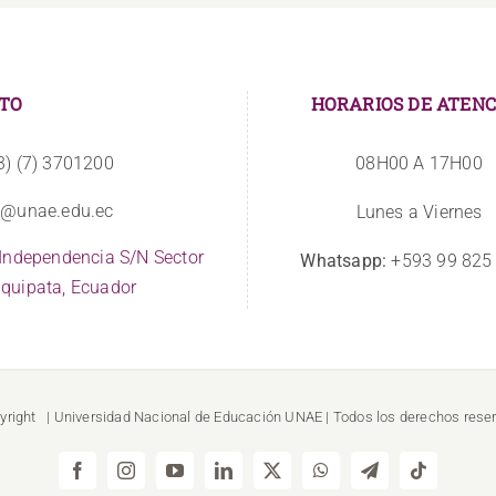
TO
HORARIOS DE ATENC
3) (7) 3701200
08H00 A 17H00
o@unae.edu.ec
Lunes a Viernes
 Independencia S/N Sector
Whatsapp:
+593 99 825
quipata, Ecuador
yright
| Universidad Nacional de Educación
UNAE
| Todos los derechos rese
Facebook
Instagram
YouTube
LinkedIn
X
WhatsApp
Telegram
Tiktok