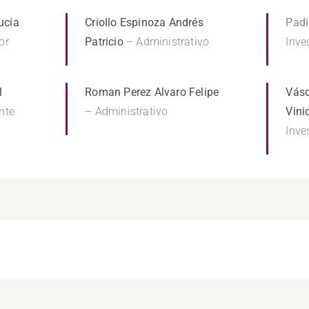
ucía
Criollo Espinoza Andrés
Padi
or
Patricio
– Administrativo
Inve
l
Roman Perez Alvaro Felipe
Vásq
nte
– Administrativo
Vini
Inve