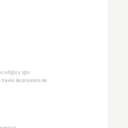
l@s niñ@s y l@s
 través de procesos de
riencias.