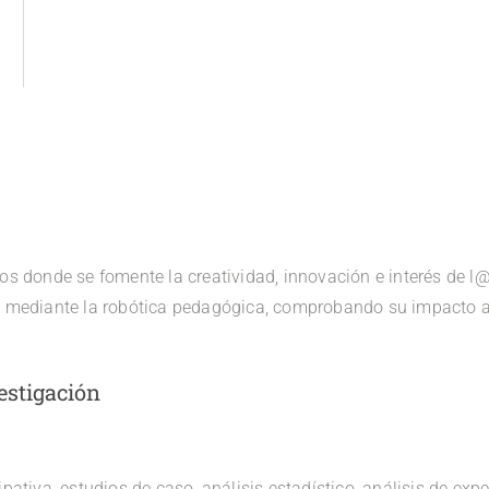
cos donde se fomente la creatividad, innovación e interés de 
ia mediante la robótica pedagógica, comprobando su impacto a
estigación
pativa, estudios de caso, análisis estadístico, análisis de expe