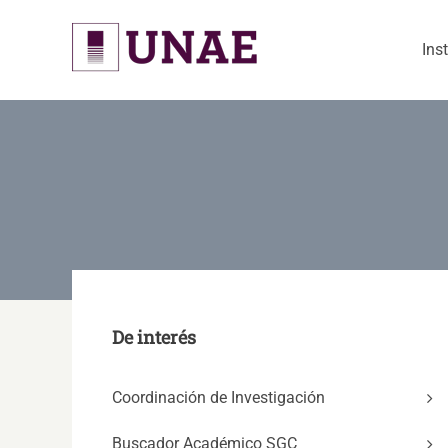
Skip
to
Ins
content
De interés
Coordinación de Investigación
Buscador Académico SGC