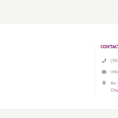
SANMARTÍN
CONTAC
(59
inf
Av.
Chu