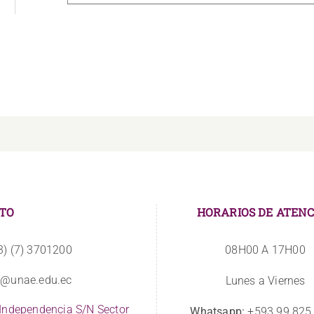
TO
HORARIOS DE ATENC
3) (7) 3701200
08H00 A 17H00
o@unae.edu.ec
Lunes a Viernes
 Independencia S/N Sector
Whatsapp:
+593 99 825