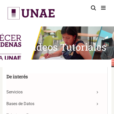
Skip
to
content
Videos Tutoriales
De interés
Servicios
Bases de Datos