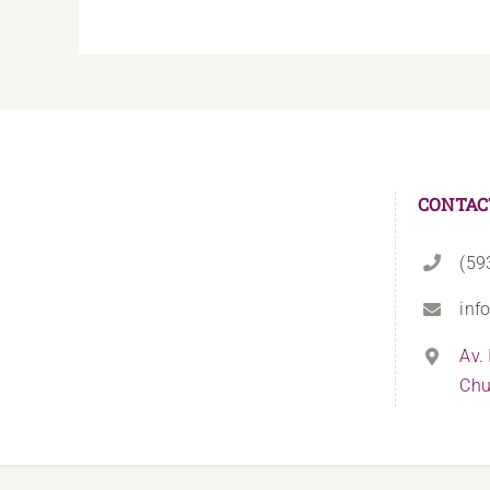
CONTAC
(59
inf
Av.
Chu