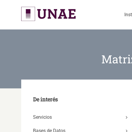
Skip
to
Ins
content
Matri
De interés
Servicios
Bases de Datos