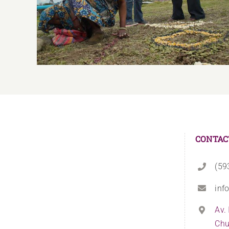
Ancestrales, Arte y Cultura
CONTAC
(59
inf
Av.
Chu