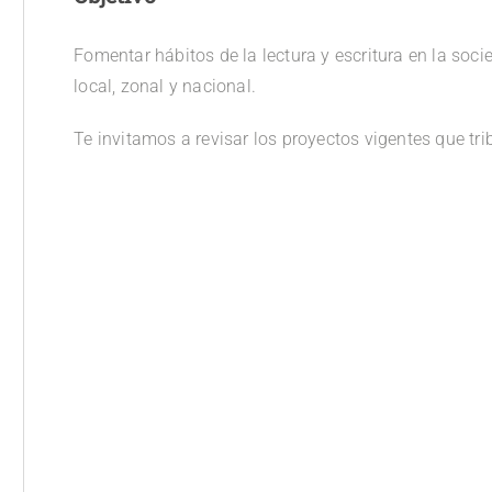
Fomentar hábitos de la lectura y escritura en la soc
local, zonal y nacional.
Te invitamos a revisar los proyectos vigentes que tr
Proyecto: Con-jugando,
Leer y escribir
Proyecto: Con-
jugando, Leer y
escribir