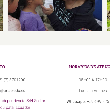
Socioculturales, de Aprendizaje y
Participación de la Comunidad Educativa
TO
HORARIOS DE ATENC
3) (7) 3701200
08H00 A 17H00
o@unae.edu.ec
Lunes a Viernes
 Independencia S/N Sector
Whatsapp:
+593 99 825
quipata, Ecuador