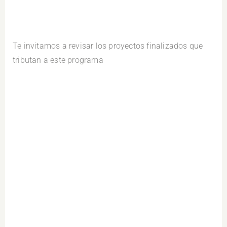
Vigentes Saberes ancestrales
Te invitamos a revisar los proyectos finalizados que
tributan a este programa
Proyecto: Sustanciación del Tundunchil