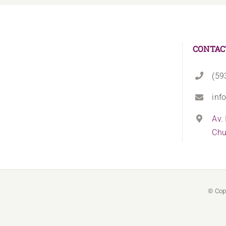
CONTAC
(59
inf
Av.
Chu
© Cop