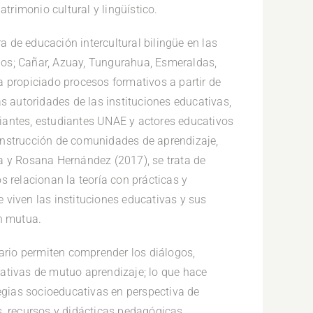
atrimonio cultural y lingüístico.
ra de educación intercultural bilingüe en las
orios; Cañar, Azuay, Tungurahua, Esmeraldas,
a propiciado procesos formativos a partir de
as autoridades de las instituciones educativas,
iantes, estudiantes UNAE y actores educativos
onstrucción de comunidades de aprendizaje,
a y Rosana Hernández (2017), se trata de
s relacionan la teoría con prácticas y
 viven las instituciones educativas y sus
ón mutua.
tario permiten comprender los diálogos,
ativas de mutuo aprendizaje; lo que hace
tegias socioeducativas en perspectiva de
s, recursos y didácticas pedagógicas