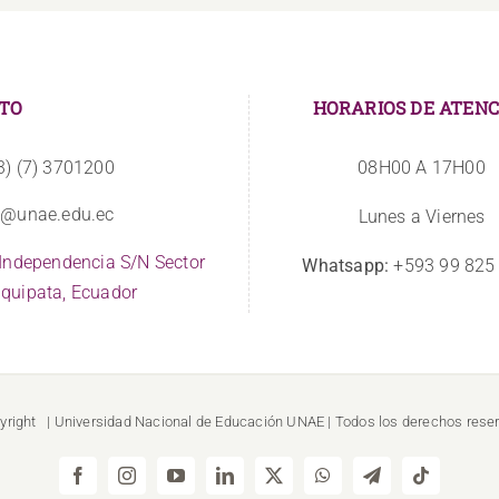
TO
HORARIOS DE ATENC
3) (7) 3701200
08H00 A 17H00
o@unae.edu.ec
Lunes a Viernes
 Independencia S/N Sector
Whatsapp:
+593 99 825
quipata, Ecuador
yright
| Universidad Nacional de Educación
UNAE
| Todos los derechos rese
Facebook
Instagram
YouTube
LinkedIn
X
WhatsApp
Telegram
Tiktok