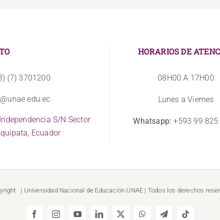
TO
HORARIOS DE ATENC
3) (7) 3701200
08H00 A 17H00
o@unae.edu.ec
Lunes a Viernes
 Independencia S/N Sector
Whatsapp:
+593 99 825
quipata, Ecuador
yright
| Universidad Nacional de Educación
UNAE
| Todos los derechos rese
Facebook
Instagram
YouTube
LinkedIn
X
WhatsApp
Telegram
Tiktok