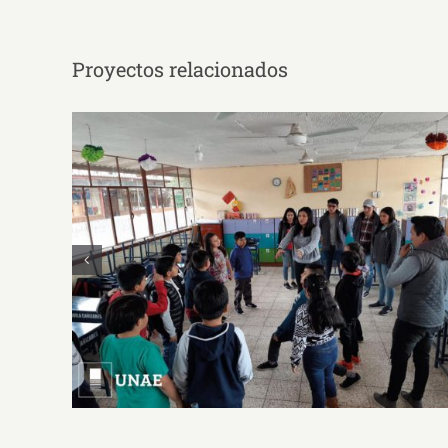
Proyectos relacionados
Proyecto: Having fun and
teaching/learning English (divirtiéndonos
y enseñando/ aprendiendo Inglés)