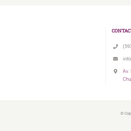
CONTAC
(59
inf
Av.
Chu
© Cop