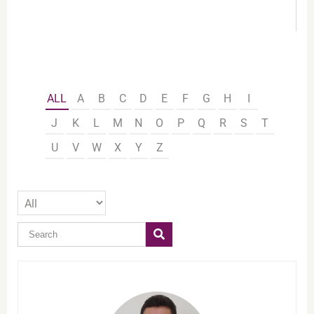
ALL
A
B
C
D
E
F
G
H
I
J
K
L
M
N
O
P
Q
R
S
T
U
V
W
X
Y
Z