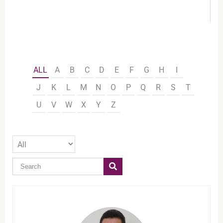
ALL
A
B
C
D
E
F
G
H
I
J
K
L
M
N
O
P
Q
R
S
T
U
V
W
X
Y
Z