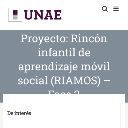
Skip
to
content
Proyecto: Rincón
infantil de
aprendizaje móvil
social (RIAMOS) –
Fase 2
De interés