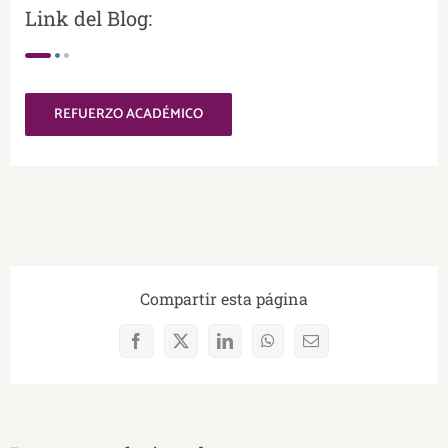
Link del Blog:
REFUERZO ACADÉMICO
Compartir esta página
Facebook
X
LinkedIn
WhatsApp
Correo
electrónico
Proyecto