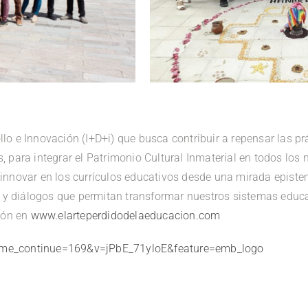
llo e Innovación (I+D+i) que busca contribuir a repensar las p
s, para integrar el Patrimonio Cultural Inmaterial en todos los
 innovar en los currículos educativos desde una mirada episte
ios y diálogos que permitan transformar nuestros sistemas educ
ión en
www.elarteperdidodelaeducacion.com
ime_continue=169&v=jPbE_71yloE&feature=emb_logo