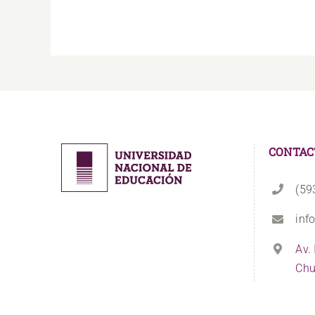
CONTAC
(59
inf
Av.
Chu