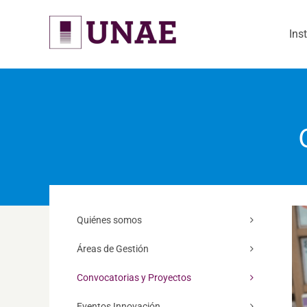
Skip
to
Ins
content
Quiénes somos
Áreas de Gestión
Convocatorias y Proyectos
Eventos Innovación