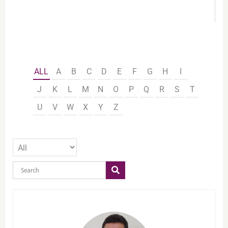
ALL
A
B
C
D
E
F
G
H
I
J
K
L
M
N
O
P
Q
R
S
T
U
V
W
X
Y
Z