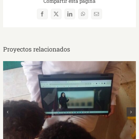
Compartir esta página
Facebook
X
LinkedIn
WhatsApp
Correo
electrónico
Proyectos relacionados
Taller “Relatos biográficos en animaciones
visuales sobre artistas ecuatorianas con un
enfoque interseccional”