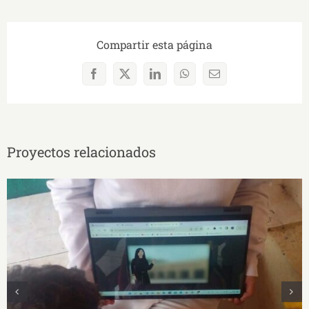
Compartir esta página
Facebook
X
LinkedIn
WhatsApp
Correo
electrónico
Proyectos relacionados
Taller “Relatos biográficos en animaciones
visuales sobre artistas ecuatorianas con un