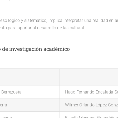
eso lógico y sistemático, implica interpretar una realidad en ar
to para aportar al desarrollo de las cultural.
o de investigación académico
o Berrezueta
Hugo Fernando Encalada S
erra
Wilmer Orlando López
Gonz
llegos
Elizeth Mayrene Flores Hin