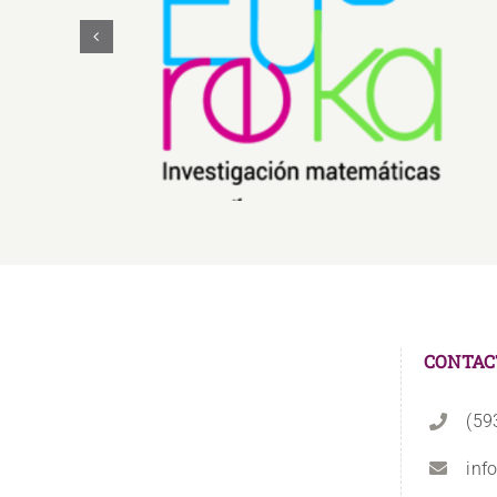
Eureka 4i
CONTAC
(59
inf