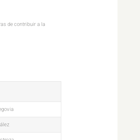
as de contribuir a la
egovia
ález
ostroza