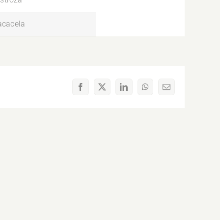
acacela
Facebook
X
LinkedIn
WhatsApp
Correo
electrónico