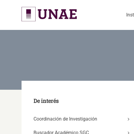
Skip
to
Ins
content
De interés
Coordinación de Investigación
Buscador Académico SGC