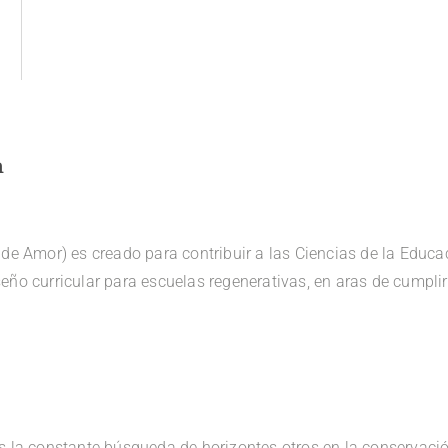
n
 de Amor) es creado para contribuir a las Ciencias de la Educa
ño curricular para escuelas regenerativas, en aras de cumplir
s la constante búsqueda de horizontes otros en la conservació