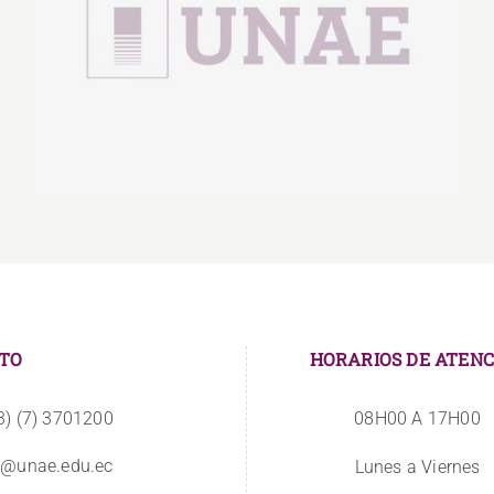
Interculturalización, diversidad cultural y
lingüística y formación de nuevas
ciudadanías
TO
HORARIOS DE ATENC
3) (7) 3701200
08H00 A 17H00
o@unae.edu.ec
Lunes a Viernes