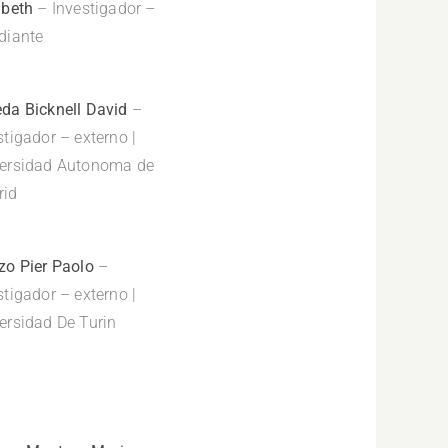
abeth
– Investigador –
diante
da Bicknell David
–
stigador – externo |
ersidad Autonoma de
rid
zo Pier Paolo
–
stigador – externo |
ersidad De Turin