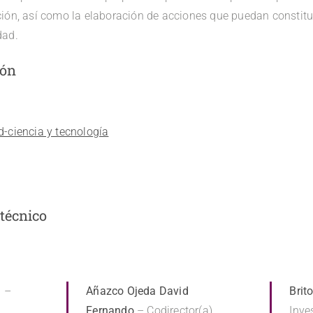
ión, así como la elaboración de acciones que puedan constitui
dad.
ión
-ciencia y tecnología
 técnico
a
–
Añazco Ojeda David
Brit
Fernando
– Codirector(a)
Inve