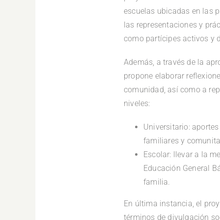
escuelas ubicadas en las p
las representaciones y prá
como partícipes activos y d
Además, a través de la apr
propone elaborar reflexione
comunidad, así como a repen
niveles:
Universitario: aporte
familiares y comunita
Escolar: llevar a la m
Educación General Bás
familia.
En última instancia, el pro
términos de divulgación so