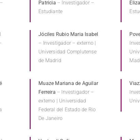
 –
Patricia
– Investigador –
Eliz
Estudiante
Estu
l
Jóciles Rubio Maria Isabel
Pove
–
– Investigador – externo |
Inve
Universidad Complutense
Univ
de Madrid
Mad
é
Muaze Mariana de Aguilar
Viaz
Ferreira
– Investigador –
Inve
externo | Universidad
Univ
a
Federal del Estado de Rio
De Janeiro