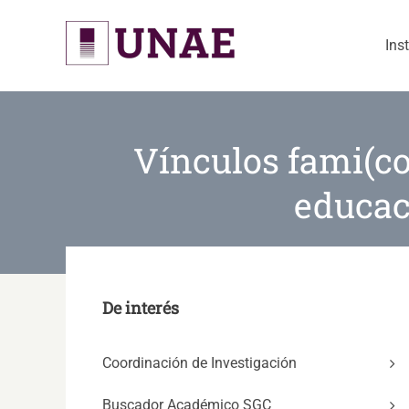
Skip
to
Ins
content
Vínculos fami(com
educac
De interés
Coordinación de Investigación
Buscador Académico SGC