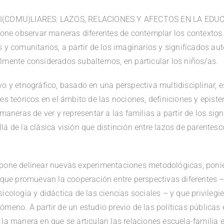
MI(COMU)LIARES: LAZOS, RELACIONES Y AFECTOS EN LA EDU
e observar maneras diferentes de contemplar los contextos f
s y comunitarios, a partir de los imaginarios y significados a
lmente considerados subalternos, en particular los niños/as.
o y etnográfico, basado en una perspectiva multidisciplinar, e
es teóricos en el ámbito de las nociones, definiciones y episte
 maneras de ver y representar a las familias a partir de los sig
á de la clásica visión que distinción entre lazos de parentesc
opone delinear nuevas experimentaciones metodológicas, poni
s que promuevan la cooperación entre perspectivas diferentes
icología y didáctica de las ciencias sociales – y que privileg
meno. A partir de un estudio previo de las políticas públicas 
 la manera en que se articulan las relaciones escuela-familia 