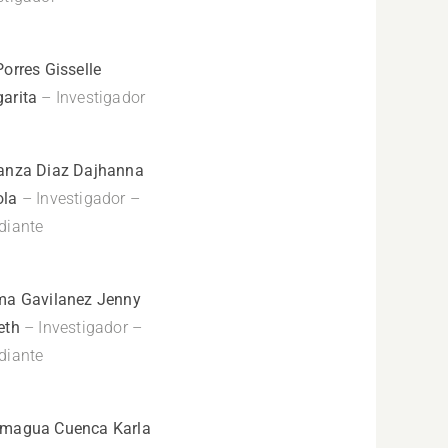
Porres Gisselle
arita
– Investigador
anza Diaz Dajhanna
ola
– Investigador –
diante
ma Gavilanez Jenny
eth
– Investigador –
diante
magua Cuenca Karla