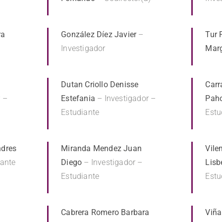
ra
González Díez Javier
–
Tur 
Investigador
Marg
Dutan Criollo Denisse
Carr
 –
Estefania
– Investigador –
Pah
Estudiante
Estu
ndres
Miranda Mendez Juan
Vile
iante
Diego
– Investigador –
Lisb
Estudiante
Estu
Cabrera Romero Barbara
Viña