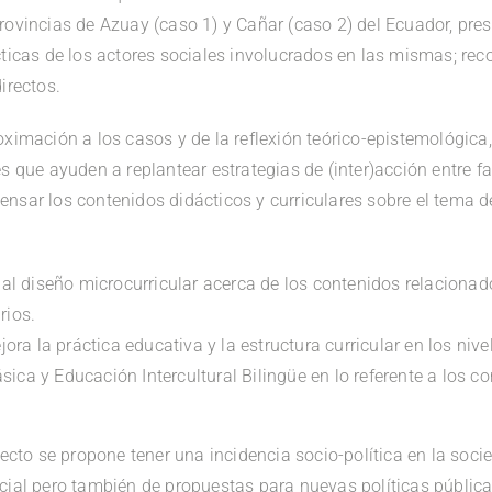
rovincias de Azuay (caso 1) y Cañar (caso 2) del Ecuador, pres
cticas de los actores sociales involucrados en las mismas; re
irectos.
oximación a los casos y de la reflexión teórico-epistemológica
s que ayuden a replantear estrategias de (inter)acción entre fa
sar los contenidos didácticos y curriculares sobre el tema de 
s al diseño microcurricular acerca de los contenidos relacionad
rios.
ejora la práctica educativa y la estructura curricular en los nive
ica y Educación Intercultural Bilingüe en lo referente a los c
yecto se propone tener una incidencia socio-política en la soci
cial pero también de propuestas para nuevas políticas públicas