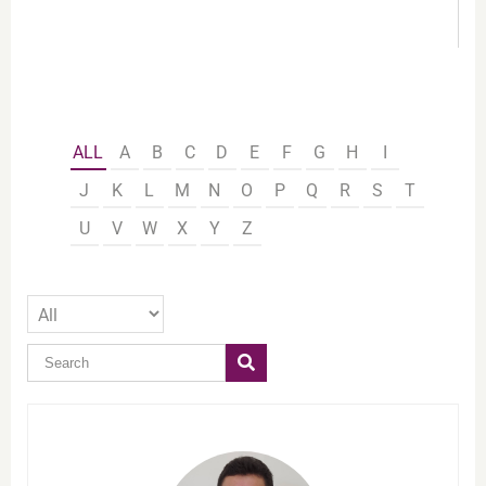
ALL
A
B
C
D
E
F
G
H
I
J
K
L
M
N
O
P
Q
R
S
T
U
V
W
X
Y
Z