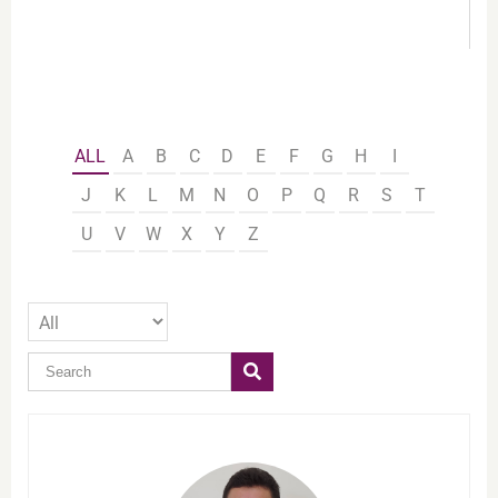
ALL
A
B
C
D
E
F
G
H
I
J
K
L
M
N
O
P
Q
R
S
T
U
V
W
X
Y
Z