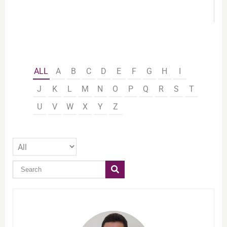
ALL
A
B
C
D
E
F
G
H
I
J
K
L
M
N
O
P
Q
R
S
T
U
V
W
X
Y
Z