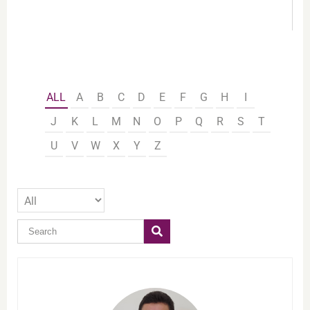
ALL
A
B
C
D
E
F
G
H
I
J
K
L
M
N
O
P
Q
R
S
T
U
V
W
X
Y
Z